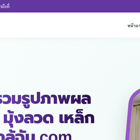
ถึงที่
หน้าแ
รวมรูปภาพผล
 มุ้งลวด เหล็ก
ใกล้ฉัน.com