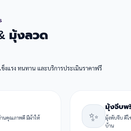
S
 & มุ้งลวด
 แข็งแรง ทนทาน และบริการประเมินราคาฟรี
มุ้งจีบพ
✨
่านคุณภาพดี มีผ้าให้
มุ้งพับจีบ ด
บ้าน