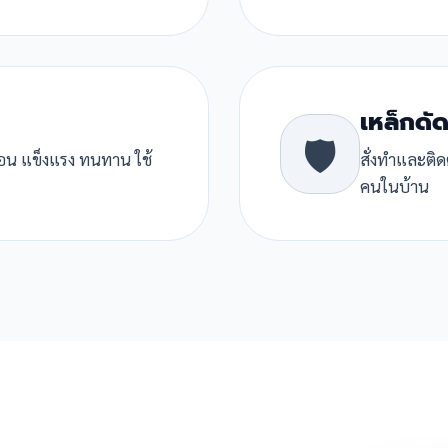
เหล็กดัด
🛡️
ื่อน แข็งแรง ทนทาน ใช้
สั่งทำและติด
คนในบ้าน