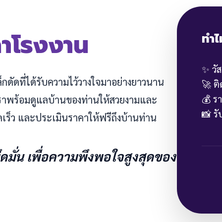
คาโรงงาน
ทำไ
✨ วั
หล็กดัดที่ได้รับความไว้วางใจมาอย่างยาวนาน
🚀 ต
💰 ร
 เราพร้อมดูแลบ้านของท่านให้สวยงามและ
📸 ร
ดเร็ว และประเมินราคาให้ฟรีถึงบ้านท่าน
ยึดมั่น เพื่อความพึงพอใจสูงสุดของ