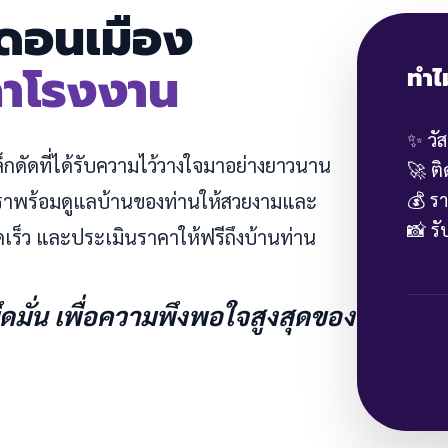
น ดอนเมือง
คาโรงงาน
ทำไ
✨ วั
หล็กดัดที่ได้รับความไว้วางใจมาอย่างยาวนาน
🚀 ต
💰 ร
 เราพร้อมดูแลบ้านของท่านให้สวยงามและ
📸 ร
ดเร็ว และประเมินราคาให้ฟรีถึงบ้านท่าน
ยึดมั่น เพื่อความพึงพอใจสูงสุดของ