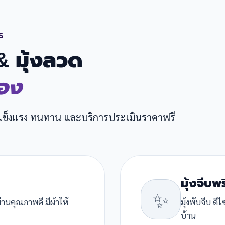
S
 & มุ้งลวด
อง
 แข็งแรง ทนทาน และบริการประเมินราคาฟรี
มุ้งจีบพ
✨
่านคุณภาพดี มีผ้าให้
มุ้งพับจีบ ด
บ้าน