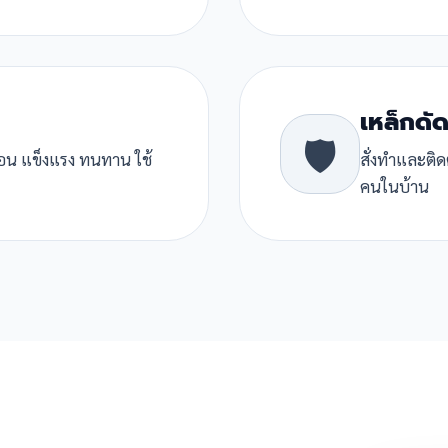
เหล็กดัด
🛡️
ื่อน แข็งแรง ทนทาน ใช้
สั่งทำและติด
คนในบ้าน