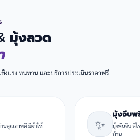
S
 & มุ้งลวด
ก
 แข็งแรง ทนทาน และบริการประเมินราคาฟรี
มุ้งจีบพ
✨
่านคุณภาพดี มีผ้าให้
มุ้งพับจีบ ด
บ้าน