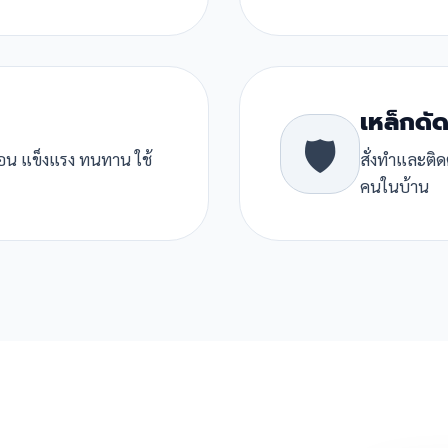
เหล็กดัด
🛡️
ื่อน แข็งแรง ทนทาน ใช้
สั่งทำและติด
คนในบ้าน