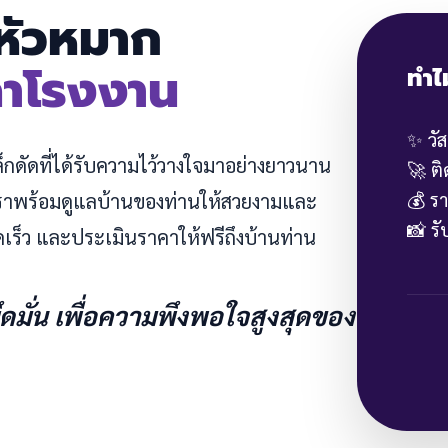
 หัวหมาก
คาโรงงาน
ทำไ
✨ วั
หล็กดัดที่ได้รับความไว้วางใจมาอย่างยาวนาน
🚀 ต
💰 ร
 เราพร้อมดูแลบ้านของท่านให้สวยงามและ
📸 ร
ดเร็ว และประเมินราคาให้ฟรีถึงบ้านท่าน
ยึดมั่น เพื่อความพึงพอใจสูงสุดของ